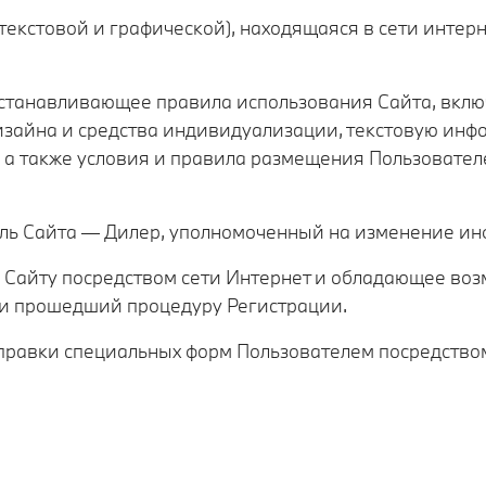
(текстовой и графической), находящаяся в сети интер
 устанавливающее правила использования Сайта, вкл
изайна и средства индивидуализации, текстовую ин
, а также условия и правила размещения Пользовате
ель Сайта — Дилер, уполномоченный на изменение ин
 к Сайту посредством сети Интернет и обладающее во
и прошедший процедуру Регистрации.
тправки специальных форм Пользователем посредством