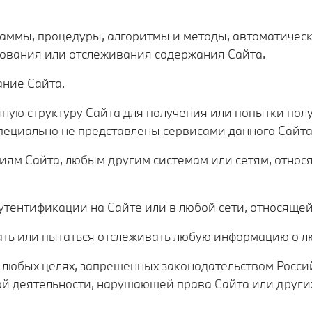
граммы, процедуры, алгоритмы и методы, автоматиче
рования или отслеживания содержания Сайта.
ание Сайта.
нную структуру Сайта для получения или попытки по
пециально не представлены сервисами данного Сайта
циям Сайта, любым другим системам или сетям, относ
аутентификации на Сайте или в любой сети, относящей
вать или пытаться отслеживать любую информацию о л
 в любых целях, запрещенных законодательством Росс
ой деятельности, нарушающей права Сайта или других