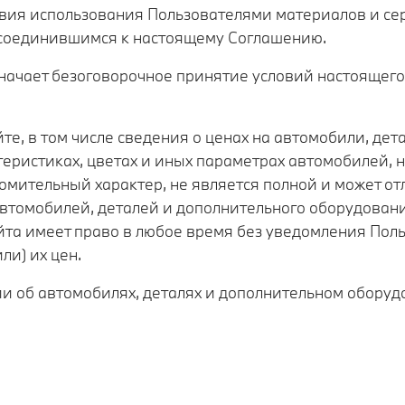
овия использования Пользователями материалов и се
рисоединившимся к настоящему Соглашению.
значает безоговорочное принятие условий настоящег
йте, в том числе сведения о ценах на автомобили, де
теристиках, цветах и иных параметрах автомобилей, н
мительный характер, не является полной и может отл
автомобилей, деталей и дополнительного оборудован
та имеет право в любое время без уведомления Поль
ли) их цен.
 об автомобилях, деталях и дополнительном оборуд