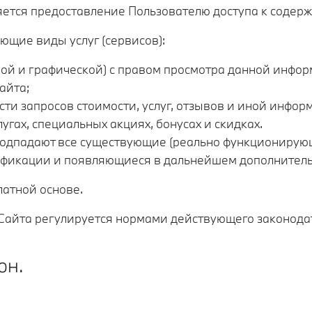
яется предоставление Пользователю доступа к содер
ующие виды услуг (сервисов):
вой и графической) с правом просмотра данной инфор
айта;
и запросов стоимости, услуг, отзывов и иной информ
гах, специальных акциях, бонусах и скидках.
подпадают все существующие (реально функционирующ
ификации и появляющиеся в дальнейшем дополнительн
латной основе.
 Сайта регулируется нормами действующего законода
он.